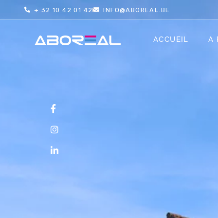
+ 32 10 42 01 42
INFO@ABOREAL.BE
ACCUEIL
A