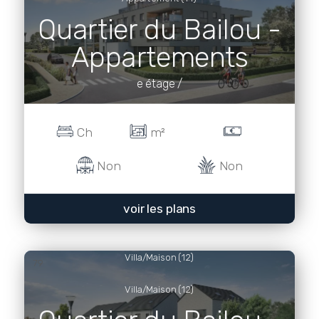
Quartier du Bailou -
Appartements
e étage /
Ch
m²
Non
Non
voir les plans
Villa/Maison (12)
79
Villa/Maison (12)