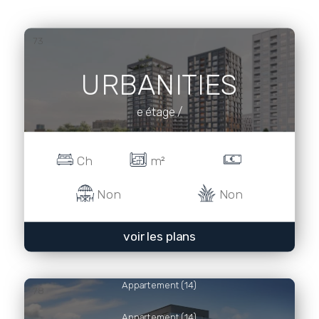
73
URBANITIES
e étage /
Ch
m²
Non
Non
voir les plans
Appartement (14)
78
Appartement (14)