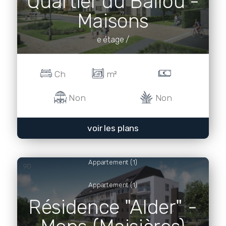
Quartier du Bailou -
Maisons
e étage /
Ch
m²
Non
Non
voir les plans
Appartement (1)
90
Appartement (1)
Résidence "Alder" -