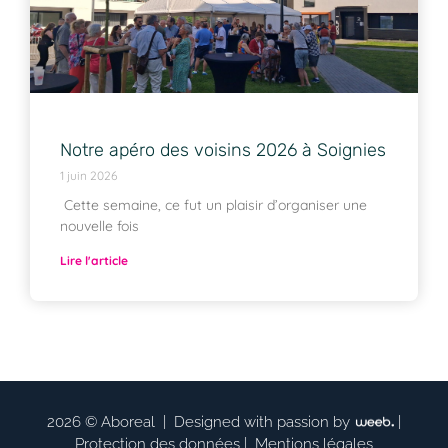
Notre apéro des voisins 2026 à Soignies
1 juin 2026
Cette semaine, ce fut un plaisir d’organiser une
nouvelle fois
Lire l'article
2026 © Aboreal |
Designed with passion by
|
Protection des données
|
Mentions légales