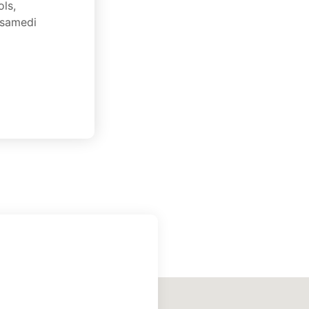
ols,
 samedi