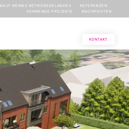
KAUF MEINES BETRIEBSGELÄNDES
REFERENZEN
KOMMENDE PROJEKTE
NACHRICHTEN
MTER
DE
KONTAKT