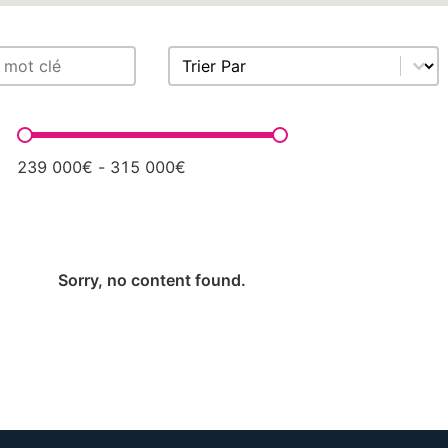
Sort content
ens
Trier Par
Prix
239 000€ - 315 000€
Sorry, no content found.