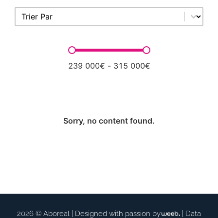
Sort content
Trier Par
Prix
239 000€ - 315 000€
Sorry, no content found.
2026 © Aboreal |
Designed with passion by
|
Data