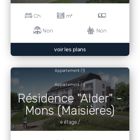
Ch
m²
Non
Non
voir les plans
Appartement (1)
90
Appartement (1)
Résidence "Alder" -
Mons (Maisières)
e étage /