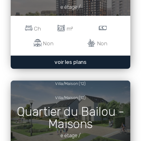
e étage /
Ch
m²
Non
Non
voir les plans
Villa/Maison (12)
79
Villa/Maison (12)
Quartier du Bailou -
Maisons
e étage /