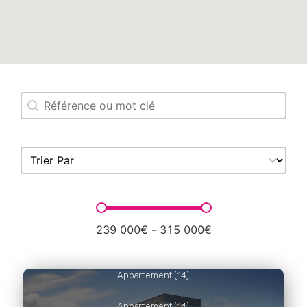
Search content
Recherche Biens
Sort content
Trier Par
Prix
239 000€ - 315 000€
Appartement (14)
78
Appartement (14)