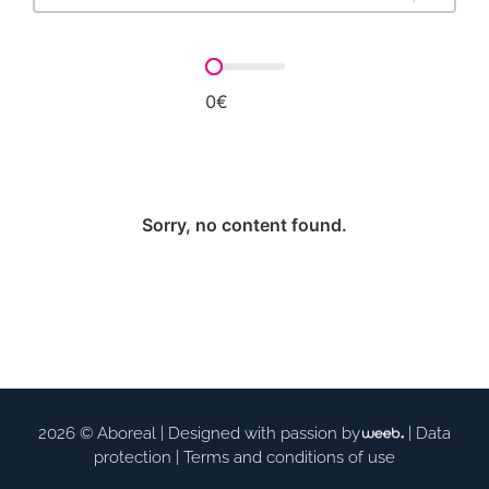
Prix
0€
Sorry, no content found.
2026 © Aboreal |
Designed with passion by
|
Data
protection
|
Terms and conditions of use