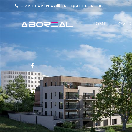
+ 32 10 42 01 42
INFO@ABOREAL.BE
HOME
OVER