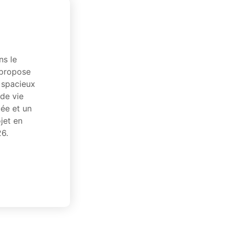
ns le
 propose
 spacieux
 de vie
ée et un
jet en
26.