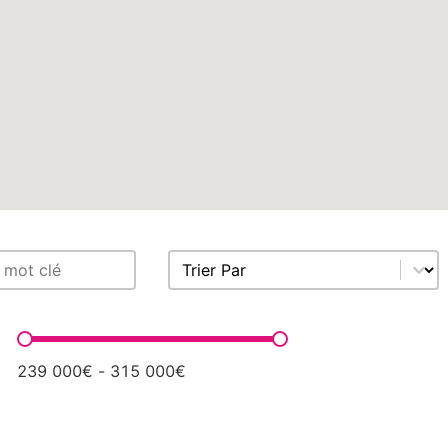
Sort content
ens
Trier Par
Prix
239 000€ - 315 000€