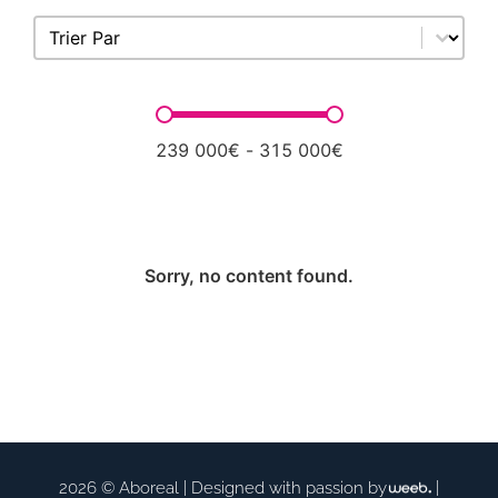
Sort content
Trier Par
Prix
239 000€ - 315 000€
Sorry, no content found.
2026 © Aboreal |
Designed with passion by
|