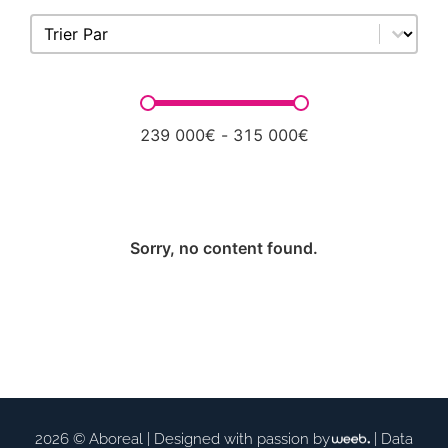
Sort content
Trier Par
Prix
239 000€ - 315 000€
Sorry, no content found.
2026 © Aboreal |
Designed with passion by
|
Data