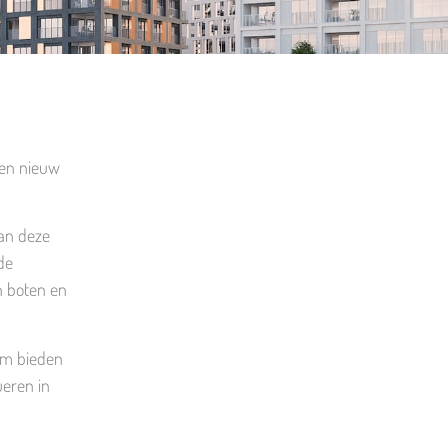
een nieuw
an deze
de
n boten en
eem bieden
ueren in