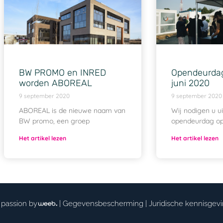
BW PROMO en INRED
Opendeurdag
worden ABOREAL
juni 2020
9 september 2020
9 september 2020
ABOREAL is de nieuwe naam van
Wij nodigen u u
BW promo, een groep
opendeurdag op
Het artikel lezen
Het artikel lezen
 passion by
|
Gegevensbescherming
|
Juridische kennisgev