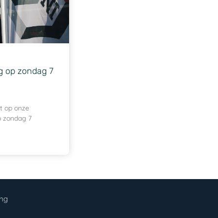
 op zondag 7
it op onze
 zondag 7
ing