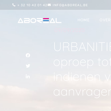
+ 32 10 42 01 42
INFO@ABOREAL.BE
HOME
OVER
09/09/2020
URBANITI
oproep tot
indienen 
aanvrage