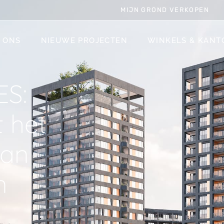
MIJN GROND VERKOPEN
 ONS
NIEUWE PROJECTEN
WINKELS & KANT
ES:
 het
van
n